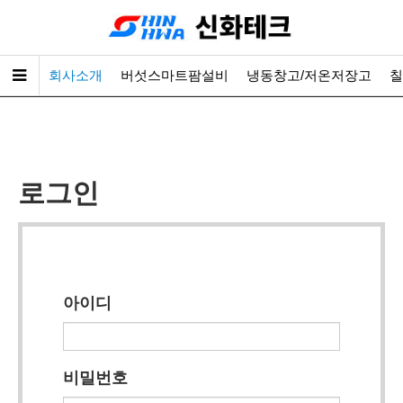
회사소개
버섯스마트팜설비
냉동창고/저온저장고
칠
로그인
아이디
비밀번호