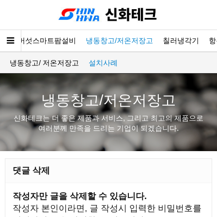
소개
버섯스마트팜설비
냉동창고/저온저장고
칠러냉각기
항
냉동창고/ 저온저장고
설치사례
냉동창고/저온저장고
신화테크는 더 좋은 제품과 서비스, 그리고 최고의 제품으로
여러분께 만족을 드리는 기업이 되겠습니다.
댓글 삭제
작성자만 글을 삭제할 수 있습니다.
작성자 본인이라면, 글 작성시 입력한 비밀번호를