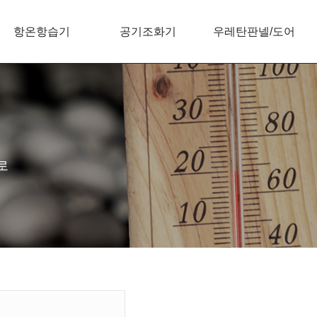
항온항습기
공기조화기
우레탄판넬/도어
로