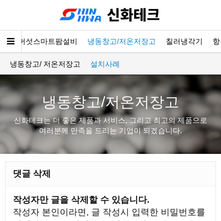
소개
버섯스마트팜설비
냉동창고/저온저장고
칠러냉각기
항
냉동창고/ 저온저장고
설치사례
냉동창고/저온저장고
신화테크는 더 좋은 제품과 서비스, 그리고 최고의 제품으로
여러분께 만족을 드리는 기업이 되겠습니다.
댓글 삭제
작성자만 글을 삭제할 수 있습니다.
작성자 본인이라면, 글 작성시 입력한 비밀번호를