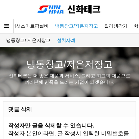
소개
버섯스마트팜설비
냉동창고/저온저장고
칠러냉각기
항
냉동창고/ 저온저장고
설치사례
냉동창고/저온저장고
신화테크는 더 좋은 제품과 서비스, 그리고 최고의 제품으로
여러분께 만족을 드리는 기업이 되겠습니다.
댓글 삭제
작성자만 글을 삭제할 수 있습니다.
작성자 본인이라면, 글 작성시 입력한 비밀번호를