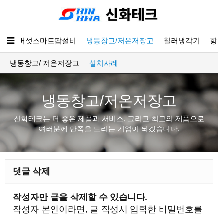
소개
버섯스마트팜설비
냉동창고/저온저장고
칠러냉각기
항
냉동창고/ 저온저장고
설치사례
냉동창고/저온저장고
신화테크는 더 좋은 제품과 서비스, 그리고 최고의 제품으로
여러분께 만족을 드리는 기업이 되겠습니다.
댓글 삭제
작성자만 글을 삭제할 수 있습니다.
작성자 본인이라면, 글 작성시 입력한 비밀번호를