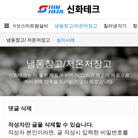
소개
버섯스마트팜설비
냉동창고/저온저장고
칠러냉각기
항
냉동창고/ 저온저장고
설치사례
냉동창고/저온저장고
신화테크는 더 좋은 제품과 서비스, 그리고 최고의 제품으로
여러분께 만족을 드리는 기업이 되겠습니다.
댓글 삭제
작성자만 글을 삭제할 수 있습니다.
작성자 본인이라면, 글 작성시 입력한 비밀번호를