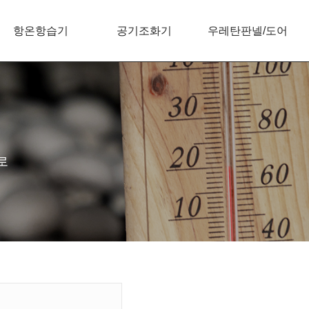
항온항습기
공기조화기
우레탄판넬/도어
로