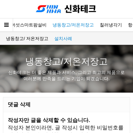
소개
버섯스마트팜설비
냉동창고/저온저장고
칠러냉각기
항
냉동창고/ 저온저장고
설치사례
냉동창고/저온저장고
신화테크는 더 좋은 제품과 서비스, 그리고 최고의 제품으로
여러분께 만족을 드리는 기업이 되겠습니다.
댓글 삭제
작성자만 글을 삭제할 수 있습니다.
작성자 본인이라면, 글 작성시 입력한 비밀번호를