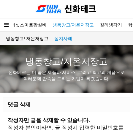
소개
버섯스마트팜설비
냉동창고/저온저장고
칠러냉각기
항
냉동창고/ 저온저장고
설치사례
냉동창고/저온저장고
신화테크는 더 좋은 제품과 서비스, 그리고 최고의 제품으로
여러분께 만족을 드리는 기업이 되겠습니다.
댓글 삭제
작성자만 글을 삭제할 수 있습니다.
작성자 본인이라면, 글 작성시 입력한 비밀번호를