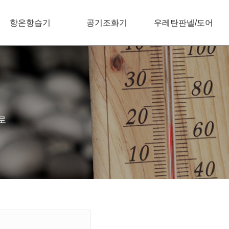
항온항습기
공기조화기
우레탄판넬/도어
로