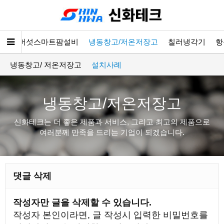
소개
버섯스마트팜설비
냉동창고/저온저장고
칠러냉각기
항
냉동창고/ 저온저장고
설치사례
냉동창고/저온저장고
신화테크는 더 좋은 제품과 서비스, 그리고 최고의 제품으로
여러분께 만족을 드리는 기업이 되겠습니다.
댓글 삭제
작성자만 글을 삭제할 수 있습니다.
작성자 본인이라면, 글 작성시 입력한 비밀번호를