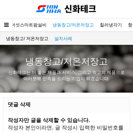
소개
버섯스마트팜설비
냉동창고/저온저장고
칠러냉각기
항
냉동창고/ 저온저장고
설치사례
냉동창고/저온저장고
신화테크는 더 좋은 제품과 서비스, 그리고 최고의 제품으로
여러분께 만족을 드리는 기업이 되겠습니다.
댓글 삭제
작성자만 글을 삭제할 수 있습니다.
작성자 본인이라면, 글 작성시 입력한 비밀번호를