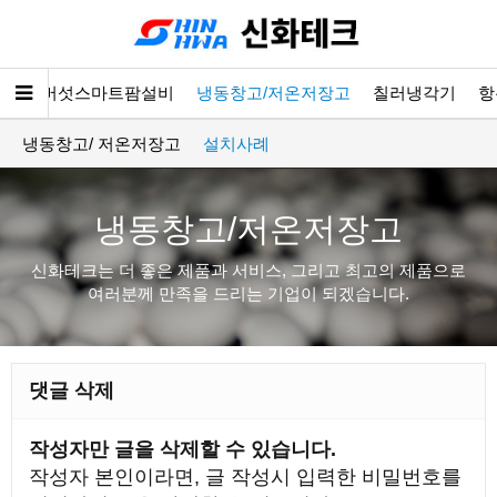
소개
버섯스마트팜설비
냉동창고/저온저장고
칠러냉각기
항
냉동창고/ 저온저장고
설치사례
냉동창고/저온저장고
신화테크는 더 좋은 제품과 서비스, 그리고 최고의 제품으로
여러분께 만족을 드리는 기업이 되겠습니다.
댓글 삭제
작성자만 글을 삭제할 수 있습니다.
작성자 본인이라면, 글 작성시 입력한 비밀번호를