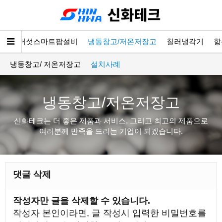
소개
버섯스마트팜설비
냉동창고/저온저장고
칠러냉각기
항
냉동창고/ 저온저장고
설치사례
냉동창고/저온저장고
신화테크는 더 좋은 제품과 서비스, 그리고 최고의 제품으로
여러분께 만족을 드리는 기업이 되겠습니다.
댓글 삭제
작성자만 글을 삭제할 수 있습니다.
작성자 본인이라면, 글 작성시 입력한 비밀번호를