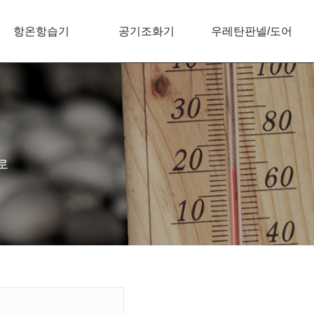
항온항습기
공기조화기
우레탄판넬/도어
로