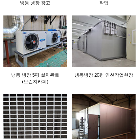
냉동 냉장 창고
작업
냉동 냉장 5평 설치완료
냉동냉장 20평 인천작업현장
(브런치카페)