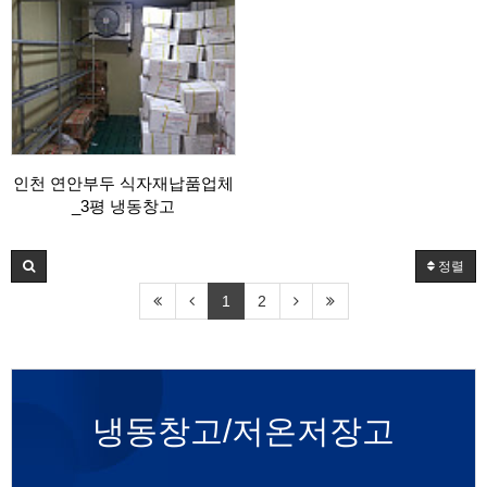
인천 연안부두 식자재납품업체
_3평 냉동창고
정렬
1
2
냉동창고/저온저장고