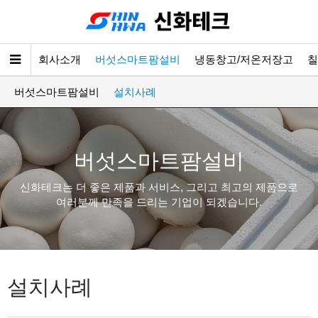
회사소개
버섯스마트팜설비
냉동창고/저온저장고
칠
버섯스마트팜설비
설치사례
버섯스마트팜설비
신화테크는 더 좋은 제품과 서비스, 그리고 최고의 제품으로
여러분께 만족을 드리는 기업이 되겠습니다.
설치사례