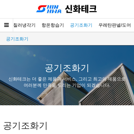
장고
칠러냉각기
항온항습기
공기조화기
우레탄판넬/도어
공기조화기
공기조화기
신화테크는 더 좋은 제품과 서비스, 그리고 최고의 제품으로
여러분께 만족을 드리는 기업이 되겠습니다.
공기조화기