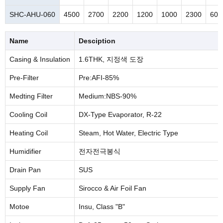
SHC-AHU-060
4500
2700
2200
1200
1000
2300
600
Name
Desciption
Casing & Insulation
1.6THK, 지정색 도장
Pre-Filter
Pre:AFI-85%
Medting Filter
Medium:NBS-90%
Cooling Coil
DX-Type Evaporator, R-22
Heating Coil
Steam, Hot Water, Electric Type
Humidifier
전자전극봉식
Drain Pan
SUS
Supply Fan
Sirocco & Air Foil Fan
Motoe
Insu, Class "B"