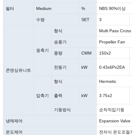
필터
Medium
%
NBS 90%이상
수량
SET
3
4
형식
Multi Pass Cross 
송풍기
Propeller Fan
응축기
풍량
CMM
150x2
2
전동기
kW
0.43x6Px2EA
0
콘덴싱유니트
형식
Hermetic
압축기
출력
kW
3.75x2
5
기동방식
순차직입기동
냉매제어
Expansion Valve
온도제어
전자식 온도조절기