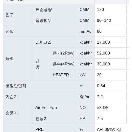
표준풍량
CMM
120
1
입구
품량범위
CMM
90~140
1
정압
mmAq
80
9
D.X 코일
kcal/hr
27,000
4
증기(2Row)
kcal/hr
52,000
7
능력
난
온수(4Row)
kcal/hr
35,000
5
방
HEATER
kW
20
2
코일단면적
㎡
0.84
1
가습기
Kg/hr
7.2
8
Air Foil Fan
NO.
#3 DS
#
송풍기
전동기
HP
7.5
7
PRE
%
AFI 85%이상