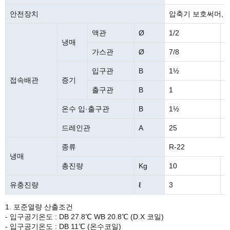
안전장치
압축기 보호써머, 
액관
Ø
1/2
5
냉매
가스관
Ø
7/8
1
입구관
B
1½
2
접속배관
증기
출구관
B
1
1
온수 입·출구관
B
1½
2
드레인관
A
25
2
종류
R-22
냉매
총진량
Kg
10
1
유충진량
ℓ
3
6
1. 포준열량 산출조건
- 입구공기온도 : DB 27.8℃ WB 20.8℃ (D.X 코일)
- 입구공기온도 : DB 11℃ (온수코일)