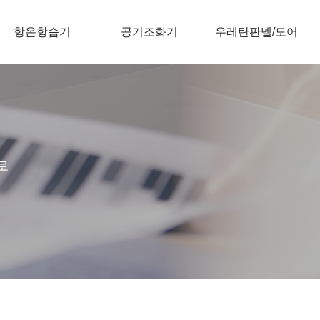
항온항습기
공기조화기
우레탄판넬/도어
로