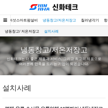
소개
버섯스마트팜설비
냉동창고/저온저장고
칠러냉각기
항
냉동창고/ 저온저장고
설치사례
냉동창고/저온저장고
신화테크는 더 좋은 제품과 서비스, 그리고 최고의 제품으로
여러분께 만족을 드리는 기업이 되겠습니다.
설치사례